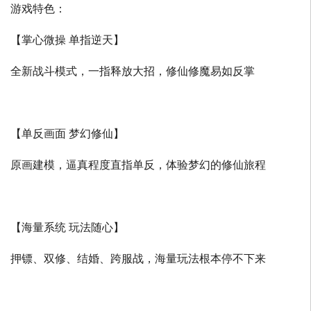
游戏特色：
【掌心微操 单指逆天】
全新战斗模式，一指释放大招，修仙修魔易如反掌
【单反画面 梦幻修仙】
原画建模，逼真程度直指单反，体验梦幻的修仙旅程
【海量系统 玩法随心】
押镖、双修、结婚、跨服战，海量玩法根本停不下来