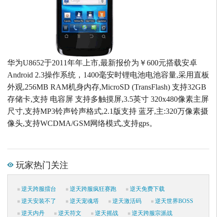
华为U8652于2011年年上市,最新报价为￥600元搭载安卓
Android 2.3操作系统，1400毫安时锂电池电池容量,采用直板
外观,256MB RAM机身内存,MicroSD (TransFlash) 支持32GB
存储卡,支持 电容屏 支持多触摸屏,3.5英寸 320x480像素主屏
尺寸,支持MP3铃声铃声格式,2.1版支持 蓝牙,主:320万像素摄
像头,支持WCDMA/GSM网络模式,支持gps。
玩家热门关注
逆天跨服擂台
逆天跨服疯狂赛跑
逆天免费下载
逆天安装不了
逆天宠魂塔
逆天激活码
逆天世界BOSS
逆天内丹
逆天符文
逆天摇战
逆天跨服宗派战