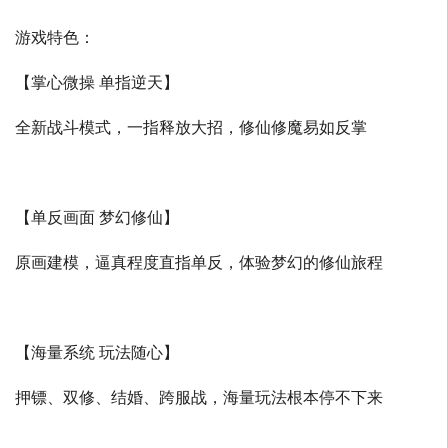
游戏特色：
【掌心微操 单指逆天】
全新战斗模式，一指释放大招，修仙修魔易如反掌
【单反画面 梦幻修仙】
原画建模，逼真程度直指单反，体验梦幻的修仙旅程
【海量系统 玩法随心】
押镖、双修、结婚、跨服战，海量玩法根本停不下来