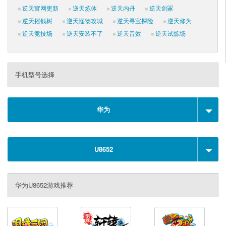
逆天官网更新
逆天炼体
逆天内丹
逆天剑冢
逆天摇钱树
逆天怪物攻城
逆天寻宝探险
逆天修为
逆天竞技场
逆天安装不了
逆天音效
逆天试炼场
手机型号选择
华为
U8652
华为U8652游戏推荐