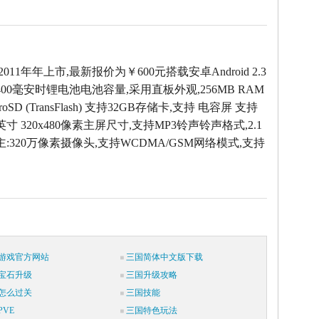
2011年年上市,最新报价为￥600元搭载安卓Android 2.3
00毫安时锂电池电池容量,采用直板外观,256MB RAM
oSD (TransFlash) 支持32GB存储卡,支持 电容屏 支持
英寸 320x480像素主屏尺寸,支持MP3铃声铃声格式,2.1
主:320万像素摄像头,支持WCDMA/GSM网络模式,支持
游戏官方网站
三国简体中文版下载
宝石升级
三国升级攻略
怎么过关
三国技能
VE
三国特色玩法