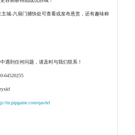
令更容易获得团战优胜哦！
在主城
-
六扇门捕快处可查看或发布悬赏，还有趣味称
！
戏中遇到任何问题，请及时与我们联系！
10-64520255
zyxkf
tp://m.pipgame.com/qas/tel