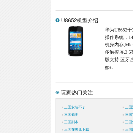
U8652机型介绍
华为U8652于
操作系统，14
机身内存,Micr
多触摸屏,3.5
版支持 蓝牙,
gps。
玩家热门关注
三国安装不了
三国
三国截图
三国
三国副本
三国
三国在哪儿下载
三国P