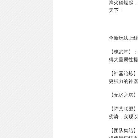
烽火硝烟起
天下！
全新玩法上
【魂武堂】
得大量属性
【神器冶炼
更强力的神
【无尽之塔
【阵营联盟
劣势，实现
【团队集结