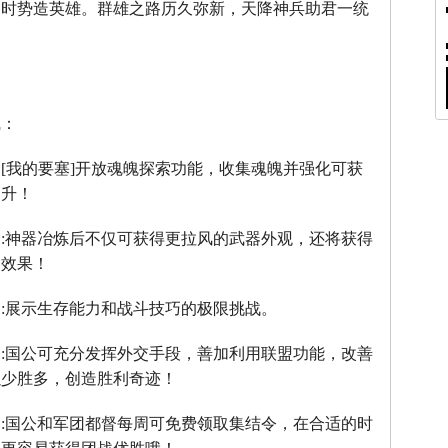
，时势造英雄。群雄之路历久弥新，天降神兵助君一统
线：
：
[
我的要塞
]
开放魂魄探索功能，收集魂魄并强化可获
提升！
】
:
神器冶炼后不仅可获得更拉风的武器外观，还将获得
器效果！
】
:
展示生存能力和战斗技巧的极限挑战。
】
:
国公可充分发挥外交手段，善加利用联盟功能，改善
以少胜多，创造胜利奇迹！
】
:
国公和军团都督每周可免费领取集结令，在合适的时