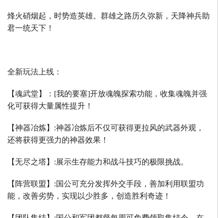
烽火硝烟起，时势造英雄。群雄之路历久弥新，天降神兵助
君一统天下！
全新玩法上线：
【魂武堂】：
[
我的要塞
]
开放魂魄探索功能，收集魂魄并强
化可获得大量属性提升！
【神器冶炼】
:
神器冶炼后不仅可获得更拉风的武器外观，
还将获得更强力的神器效果！
【无尽之塔】
:
展示生存能力和战斗技巧的极限挑战。
【阵营联盟】
:
国公可充分发挥外交手段，善加利用联盟功
能，改善劣势，实现以少胜多，创造胜利奇迹！
【团队集结】
:
国公和军团都督每周可免费领取集结令，在