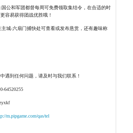
】
:
国公和军团都督每周可免费领取集结令，在合适的时
令更容易获得团战优胜哦！
在主城
-
六扇门捕快处可查看或发布悬赏，还有趣味称
！
戏中遇到任何问题，请及时与我们联系！
10-64520255
zyxkf
tp://m.pipgame.com/qas/tel