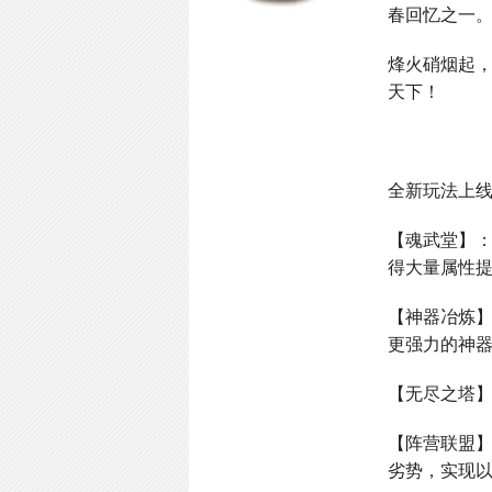
春回忆之一
烽火硝烟起
天下！
全新玩法上
【魂武堂】
得大量属性
【神器冶炼
更强力的神
【无尽之塔
【阵营联盟
劣势，实现