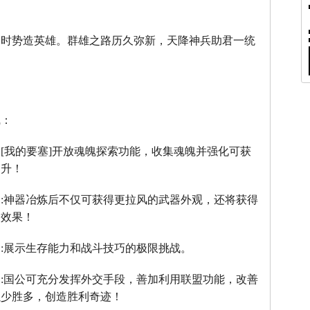
。
，时势造英雄。群雄之路历久弥新，天降神兵助君一统
线：
：
[
我的要塞
]
开放魂魄探索功能，收集魂魄并强化可获
提升！
】
:
神器冶炼后不仅可获得更拉风的武器外观，还将获得
器效果！
】
:
展示生存能力和战斗技巧的极限挑战。
】
:
国公可充分发挥外交手段，善加利用联盟功能，改善
以少胜多，创造胜利奇迹！