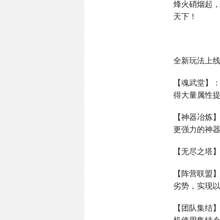
烽火硝烟起
天下！
全新玩法上
【魂武堂】
得大量属性
【神器冶炼
更强力的神
【无尽之塔
【阵营联盟
劣势，实现
【团队集结