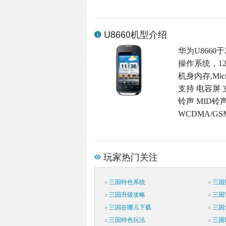
U8660机型介绍
华为U8660于
操作系统，12
机身内存,Micr
支持 电容屏 
铃声 MID铃
WCDMA/G
玩家热门关注
三国特色系统
三国
三国升级攻略
三国
三国在哪儿下载
三国
三国特色玩法
三国P