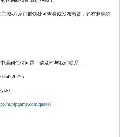
令更容易获得团战优胜哦！
在主城
-
六扇门捕快处可查看或发布悬赏，还有趣味称
！
戏中遇到任何问题，请及时与我们联系！
10-64520255
zyxkf
tp://m.pipgame.com/qas/tel