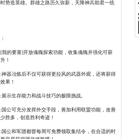
，时势造英雄。群雄之路历久弥新，天降神兵助君一统
线：
：
[
我的要塞
]
开放魂魄探索功能，收集魂魄并强化可获
提升！
】
:
神器冶炼后不仅可获得更拉风的武器外观，还将获得
器效果！
】
:
展示生存能力和战斗技巧的极限挑战。
】
:
国公可充分发挥外交手段，善加利用联盟功能，改善
以少胜多，创造胜利奇迹！
】
:
国公和军团都督每周可免费领取集结令，在合适的时