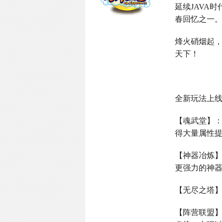
延续
JAVA
时
春回忆之一
烽火硝烟起
天下！
全新玩法上
【魂武堂】
得大量属性
【神器冶炼
更强力的神
【无尽之塔
【阵营联盟