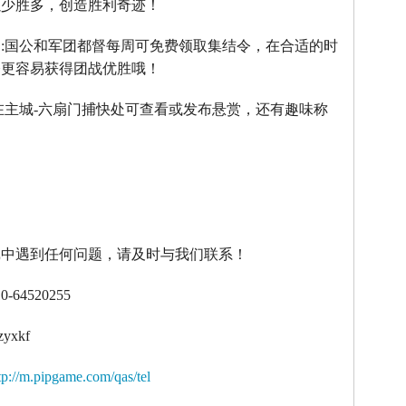
以少胜多，创造胜利奇迹！
】
:
国公和军团都督每周可免费领取集结令，在合适的时
令更容易获得团战优胜哦！
在主城
-
六扇门捕快处可查看或发布悬赏，还有趣味称
！
戏中遇到任何问题，请及时与我们联系！
10-64520255
zyxkf
tp://m.pipgame.com/qas/tel