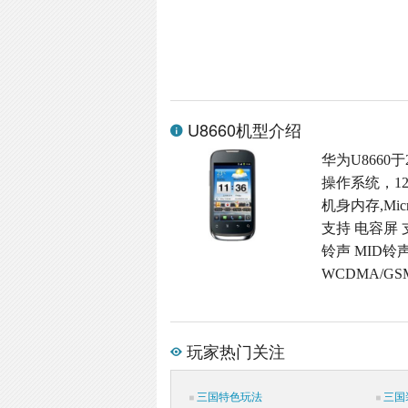
U8660机型介绍
华为U8660于
操作系统，12
机身内存,Micr
支持 电容屏 
铃声 MID铃
WCDMA/G
玩家热门关注
三国特色玩法
三国