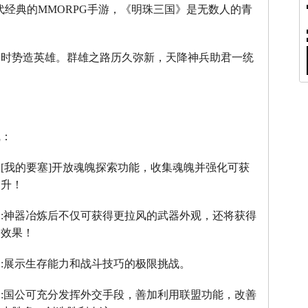
代经典的
MMORPG
手游，《明珠三国》是无数人的青
。
，时势造英雄。群雄之路历久弥新，天降神兵助君一统
线：
：
[
我的要塞
]
开放魂魄探索功能，收集魂魄并强化可获
提升！
】
:
神器冶炼后不仅可获得更拉风的武器外观，还将获得
器效果！
】
:
展示生存能力和战斗技巧的极限挑战。
】
:
国公可充分发挥外交手段，善加利用联盟功能，改善