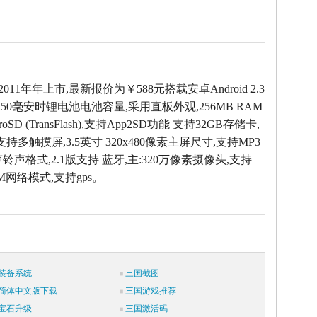
2011年年上市,最新报价为￥588元搭载安卓Android 2.3
50毫安时锂电池电池容量,采用直板外观,256MB RAM
oSD (TransFlash),支持App2SD功能 支持32GB存储卡,
支持多触摸屏,3.5英寸 320x480像素主屏尺寸,支持MP3
声铃声格式,2.1版支持 蓝牙,主:320万像素摄像头,支持
SM网络模式,支持gps。
装备系统
三国截图
简体中文版下载
三国游戏推荐
宝石升级
三国激活码