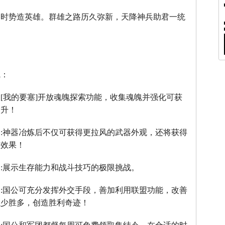
，时势造英雄。群雄之路历久弥新，天降神兵助君一统
线：
：
[
我的要塞
]
开放魂魄探索功能，收集魂魄并强化可获
提升！
】
:
神器冶炼后不仅可获得更拉风的武器外观，还将获得
器效果！
】
:
展示生存能力和战斗技巧的极限挑战。
】
:
国公可充分发挥外交手段，善加利用联盟功能，改善
以少胜多，创造胜利奇迹！