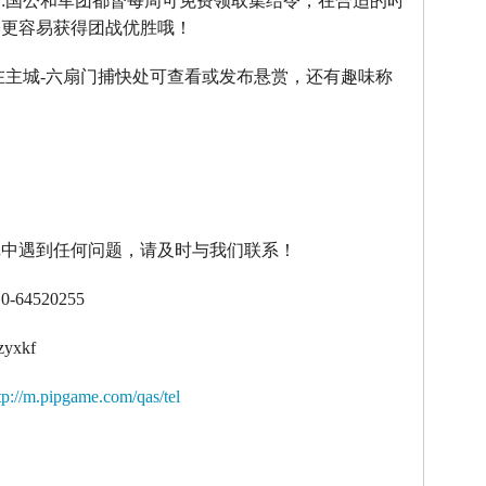
】
:
国公和军团都督每周可免费领取集结令，在合适的时
令更容易获得团战优胜哦！
在主城
-
六扇门捕快处可查看或发布悬赏，还有趣味称
！
戏中遇到任何问题，请及时与我们联系！
10-64520255
zyxkf
tp://m.pipgame.com/qas/tel