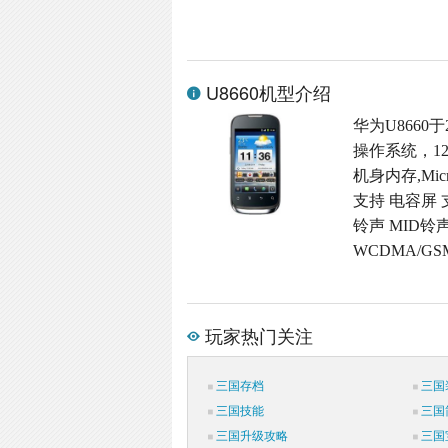
U8660机型介绍
华为U8660于
操作系统，12
机身内存,Micr
支持 电容屏 
铃声 MID铃
WCDMA/G
玩家热门关注
三国存档
三国
三国技能
三国
三国升级攻略
三国