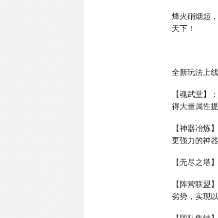
烽火硝烟起
天下！
全新玩法上
【魂武堂】
得大量属性
【神器冶炼
更强力的神
【无尽之塔
【阵营联盟
劣势，实现