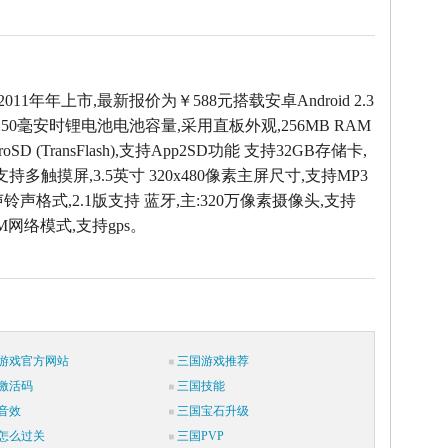
2011年年上市,最新报价为￥588元搭载安卓Android 2.3
50毫安时锂电池电池容量,采用直板外观,256MB RAM
oSD (TransFlash),支持App2SD功能 支持32GB存储卡,
支持多触摸屏,3.5英寸 320x480像素主屏尺寸,支持MP3
声铃声格式,2.1版支持 蓝牙,主:320万像素摄像头,支持
SM网络模式,支持gps。
游戏官方网站
三国游戏推荐
激活码
三国技能
音效
三国宝石升级
怎么过关
三国PVP