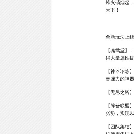
烽火硝烟起
天下！
全新玩法上
【魂武堂】
得大量属性
【神器冶炼
更强力的神
【无尽之塔
【阵营联盟
劣势，实现
【团队集结