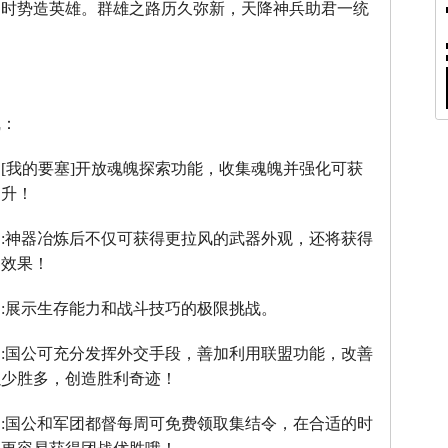
，时势造英雄。群雄之路历久弥新，天降神兵助君一统
线：
：
[
我的要塞
]
开放魂魄探索功能，收集魂魄并强化可获
提升！
】
:
神器冶炼后不仅可获得更拉风的武器外观，还将获得
器效果！
】
:
展示生存能力和战斗技巧的极限挑战。
】
:
国公可充分发挥外交手段，善加利用联盟功能，改善
以少胜多，创造胜利奇迹！
】
:
国公和军团都督每周可免费领取集结令，在合适的时