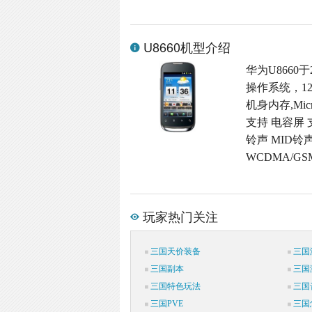
U8660机型介绍
华为U8660于
操作系统，12
机身内存,Micr
支持 电容屏 
铃声 MID铃
WCDMA/G
玩家热门关注
三国天价装备
三国
三国副本
三国
三国特色玩法
三国
三国PVE
三国