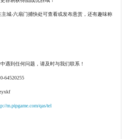
令更容易获得团战优胜哦！
在主城
-
六扇门捕快处可查看或发布悬赏，还有趣味称
！
戏中遇到任何问题，请及时与我们联系！
10-64520255
zyxkf
tp://m.pipgame.com/qas/tel