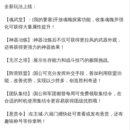
全新玩法上线：
【魂武堂】：
[
我的要塞
]
开放魂魄探索功能，收集魂魄并强
化可获得大量属性提升！
【神器冶炼】
:
神器冶炼后不仅可获得更拉风的武器外观，
还将获得更强力的神器效果！
【无尽之塔】
:
展示生存能力和战斗技巧的极限挑战。
【阵营联盟】
:
国公可充分发挥外交手段，善加利用联盟功
能，改善劣势，实现以少胜多，创造胜利奇迹！
【团队集结】
:
国公和军团都督每周可免费领取集结令，在
合适的时机使用集结令更容易获得团战优胜哦！
【悬赏令】
:
在主城
-
六扇门捕快处可查看或发布悬赏，还有
趣味称号等你拿哟！