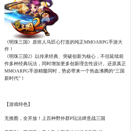
《明珠三国》原班人马匠心打造的
纯正MMOARPG手游大
作！
《明珠三国2》以传承经典、突破创新为核心，不但延续前
作多种经典玩法，同时增加更多创新理念性设计。还原真正
MMOARPG手游精髓同时，势必带来一个热血沸腾的“三国
新时代”！
【游戏特色】
无推图，全开放！上百种野外群P玩法肆意战三国