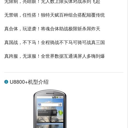
无限制，亮瞎眼！无人数上限实体对战杀到飞起
无禁锢，任性搭！独特天赋百种组合搭配颠覆传统
真合体，玩逆袭！将魂合体助战极限斩杀屌炸天
真国战，不下马！全程骑战不下马可骑可战真三国
真跨服，无滚服！全世界数据互通满屏人多嗨到爆
U8800+机型介绍