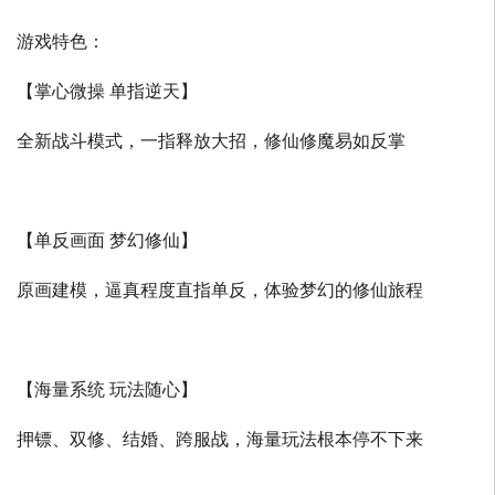
游戏特色：
【掌心微操 单指逆天】
全新战斗模式，一指释放大招，修仙修魔易如反掌
【单反画面 梦幻修仙】
原画建模，逼真程度直指单反，体验梦幻的修仙旅程
【海量系统 玩法随心】
押镖、双修、结婚、跨服战，海量玩法根本停不下来