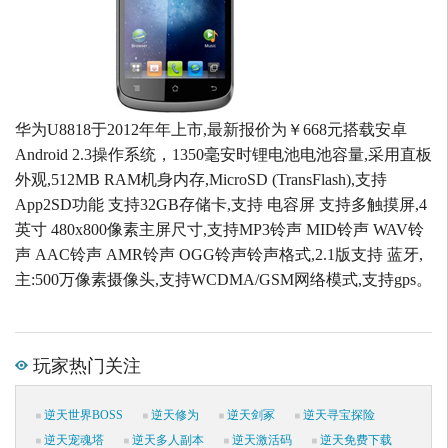
华为U8818于2012年年上市,最新报价为￥668元搭载安卓
Android 2.3操作系统，1350毫安时锂电池电池容量,采用直板
外观,512MB RAM机身内存,MicroSD (TransFlash),支持
App2SD功能 支持32GB存储卡,支持 电容屏 支持多触摸屏,4
英寸 480x800像素主屏尺寸,支持MP3铃声 MID铃声 WAV铃
声 AAC铃声 AMR铃声 OGG铃声铃声格式,2.1版支持 蓝牙,
主:500万像素摄像头,支持WCDMA/GSM网络模式,支持gps。
玩家热门关注
逆天世界BOSS
逆天修为
逆天剑冢
逆天寻宝探险
逆天宠魂塔
逆天多人副本
逆天激活码
逆天免费下载