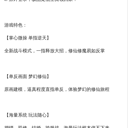
游戏特色：
【掌心微操 单指逆天】
全新战斗模式，一指释放大招，修仙修魔易如反掌
【单反画面 梦幻修仙】
原画建模，逼真程度直指单反，体验梦幻的修仙旅程
【海量系统 玩法随心】
押镖、双修、结婚、跨服战，海量玩法根本停不下来