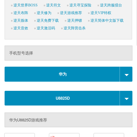
逆天世界BOSS
逆天符文
逆天寻宝探险
逆天跨服擂台
逆天布阵
逆天修为
逆天游戏推荐
逆天VIP特权
逆天炼体
逆天免费下载
逆天押镖
逆天简体中文版下载
逆天音效
逆天激活码
逆天阵营击杀
手机型号选择
华为
U8825D
华为U8825D游戏推荐