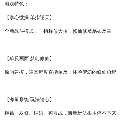
游戏特色：
【掌心微操 单指逆天】
全新战斗模式，一指释放大招，修仙修魔易如反掌
【单反画面 梦幻修仙】
原画建模，逼真程度直指单反，体验梦幻的修仙旅程
【海量系统 玩法随心】
押镖、双修、结婚、跨服战，海量玩法根本停不下来