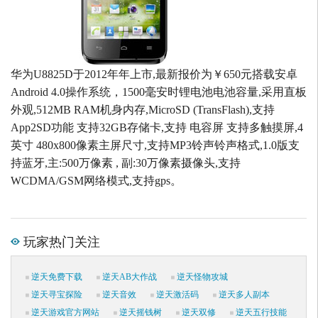
华为U8825D于2012年年上市,最新报价为￥650元搭载安卓
Android 4.0操作系统，1500毫安时锂电池电池容量,采用直板
外观,512MB RAM机身内存,MicroSD (TransFlash),支持
App2SD功能 支持32GB存储卡,支持 电容屏 支持多触摸屏,4
英寸 480x800像素主屏尺寸,支持MP3铃声铃声格式,1.0版支
持蓝牙,主:500万像素 , 副:30万像素摄像头,支持
WCDMA/GSM网络模式,支持gps。
玩家热门关注
逆天免费下载
逆天AB大作战
逆天怪物攻城
逆天寻宝探险
逆天音效
逆天激活码
逆天多人副本
逆天游戏官方网站
逆天摇钱树
逆天双修
逆天五行技能