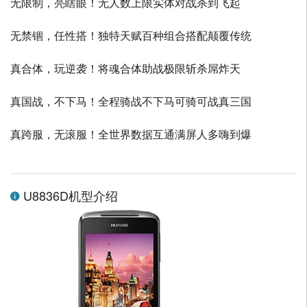
无限制，亮瞎眼！无人数上限实体对战杀到飞起
无禁锢，任性搭！独特天赋百种组合搭配颠覆传统
真合体，玩逆袭！将魂合体助战极限斩杀屌炸天
真国战，不下马！全程骑战不下马可骑可战真三国
真跨服，无滚服！全世界数据互通满屏人多嗨到爆
U8836D机型介绍