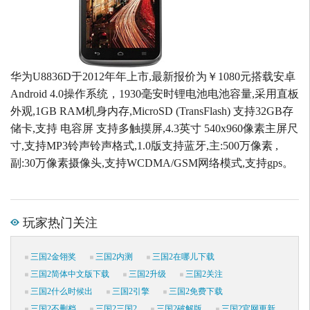
华为U8836D于2012年年上市,最新报价为￥1080元搭载安卓
Android 4.0操作系统，1930毫安时锂电池电池容量,采用直板
外观,1GB RAM机身内存,MicroSD (TransFlash) 支持32GB存
储卡,支持 电容屏 支持多触摸屏,4.3英寸 540x960像素主屏尺
寸,支持MP3铃声铃声格式,1.0版支持蓝牙,主:500万像素 ,
副:30万像素摄像头,支持WCDMA/GSM网络模式,支持gps。
玩家热门关注
三国2金翎奖
三国2内测
三国2在哪儿下载
三国2简体中文版下载
三国2升级
三国2关注
三国2什么时候出
三国2引擎
三国2免费下载
三国2不删档
三国2三国2
三国2破解版
三国2官网更新