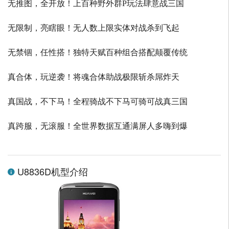
无推图，全开放！上百种野外群P玩法肆意战三国
无限制，亮瞎眼！无人数上限实体对战杀到飞起
无禁锢，任性搭！独特天赋百种组合搭配颠覆传统
真合体，玩逆袭！将魂合体助战极限斩杀屌炸天
真国战，不下马！全程骑战不下马可骑可战真三国
真跨服，无滚服！全世界数据互通满屏人多嗨到爆
U8836D机型介绍