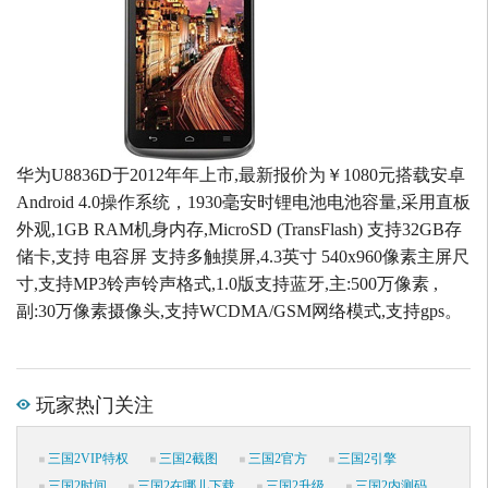
华为U8836D于2012年年上市,最新报价为￥1080元搭载安卓
Android 4.0操作系统，1930毫安时锂电池电池容量,采用直板
外观,1GB RAM机身内存,MicroSD (TransFlash) 支持32GB存
储卡,支持 电容屏 支持多触摸屏,4.3英寸 540x960像素主屏尺
寸,支持MP3铃声铃声格式,1.0版支持蓝牙,主:500万像素 ,
副:30万像素摄像头,支持WCDMA/GSM网络模式,支持gps。
玩家热门关注
三国2VIP特权
三国2截图
三国2官方
三国2引擎
三国2时间
三国2在哪儿下载
三国2升级
三国2内测码