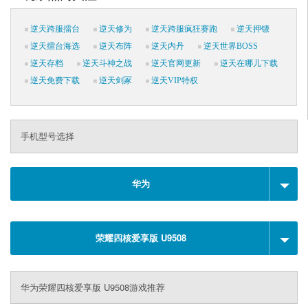
逆天跨服擂台
逆天修为
逆天跨服疯狂赛跑
逆天押镖
逆天擂台海选
逆天布阵
逆天内丹
逆天世界BOSS
逆天存档
逆天斗神之战
逆天官网更新
逆天在哪儿下载
逆天免费下载
逆天剑冢
逆天VIP特权
手机型号选择
华为
荣耀四核爱享版 U9508
华为荣耀四核爱享版 U9508游戏推荐