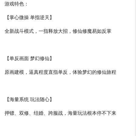
游戏特色：
【掌心微操 单指逆天】
全新战斗模式，一指释放大招，修仙修魔易如反掌
【单反画面 梦幻修仙】
原画建模，逼真程度直指单反，体验梦幻的修仙旅程
【海量系统 玩法随心】
押镖、双修、结婚、跨服战，海量玩法根本停不下来