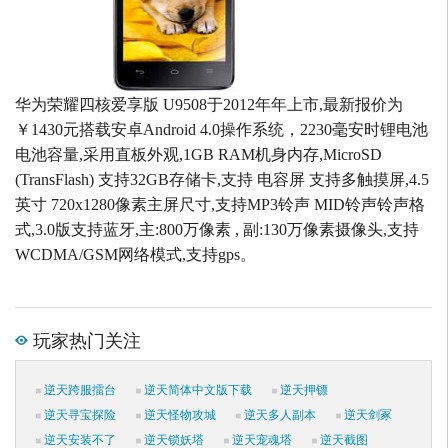
华为荣耀四核爱享版 U9508于2012年年上市,最新报价为
￥1430元搭载安卓Android 4.0操作系统，2230毫安时锂电池
电池容量,采用直板外观,1GB RAM机身内存,MicroSD
(TransFlash) 支持32GB存储卡,支持 电容屏 支持多触摸屏,4.5
英寸 720x1280像素主屏尺寸,支持MP3铃声 MID铃声铃声格
式,3.0版支持蓝牙,主:800万像素 , 副:130万像素摄像头,支持
WCDMA/GSM网络模式,支持gps。
玩家热门关注
逆天跨服擂台
逆天简体中文版下载
逆天押镖
逆天寻宝探险
逆天怪物攻城
逆天多人副本
逆天剑冢
逆天安装不了
逆天锁妖塔
逆天宠魂塔
逆天截图