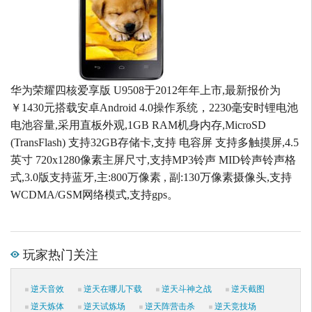
华为荣耀四核爱享版 U9508于2012年年上市,最新报价为
￥1430元搭载安卓Android 4.0操作系统，2230毫安时锂电池
电池容量,采用直板外观,1GB RAM机身内存,MicroSD
(TransFlash) 支持32GB存储卡,支持 电容屏 支持多触摸屏,4.5
英寸 720x1280像素主屏尺寸,支持MP3铃声 MID铃声铃声格
式,3.0版支持蓝牙,主:800万像素 , 副:130万像素摄像头,支持
WCDMA/GSM网络模式,支持gps。
玩家热门关注
逆天音效
逆天在哪儿下载
逆天斗神之战
逆天截图
逆天炼体
逆天试炼场
逆天阵营击杀
逆天竞技场