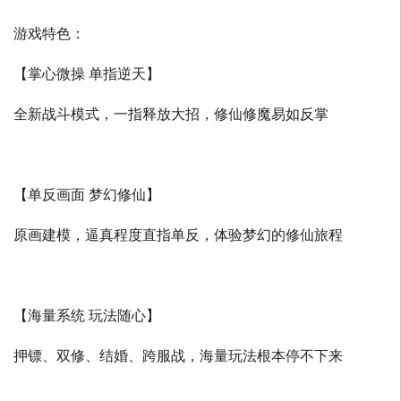
游戏特色：
【掌心微操 单指逆天】
全新战斗模式，一指释放大招，修仙修魔易如反掌
【单反画面 梦幻修仙】
原画建模，逼真程度直指单反，体验梦幻的修仙旅程
【海量系统 玩法随心】
押镖、双修、结婚、跨服战，海量玩法根本停不下来