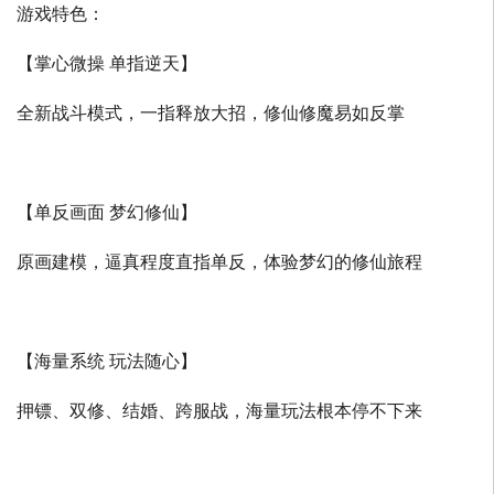
游戏特色：
【掌心微操 单指逆天】
全新战斗模式，一指释放大招，修仙修魔易如反掌
【单反画面 梦幻修仙】
原画建模，逼真程度直指单反，体验梦幻的修仙旅程
【海量系统 玩法随心】
押镖、双修、结婚、跨服战，海量玩法根本停不下来