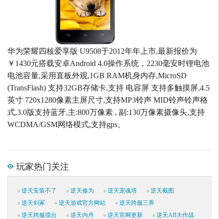
华为荣耀四核爱享版 U9508于2012年年上市,最新报价为
￥1430元搭载安卓Android 4.0操作系统，2230毫安时锂电池
电池容量,采用直板外观,1GB RAM机身内存,MicroSD
(TransFlash) 支持32GB存储卡,支持 电容屏 支持多触摸屏,4.5
英寸 720x1280像素主屏尺寸,支持MP3铃声 MID铃声铃声格
式,3.0版支持蓝牙,主:800万像素 , 副:130万像素摄像头,支持
WCDMA/GSM网络模式,支持gps。
玩家热门关注
逆天安装不了
逆天修为
逆天宠魂塔
逆天截图
逆天剑冢
逆天游戏官方网站
逆天跨服三界
逆天跨服擂台
逆天内丹
逆天官网更新
逆天AB大作战