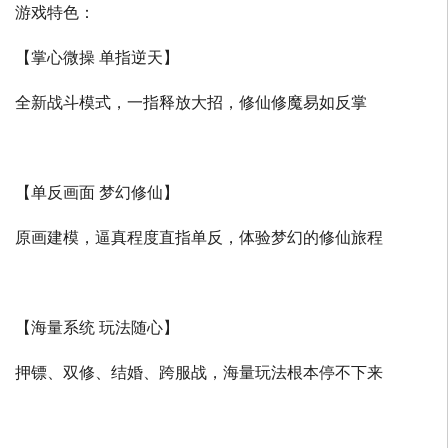
游戏特色：
【掌心微操 单指逆天】
全新战斗模式，一指释放大招，修仙修魔易如反掌
【单反画面 梦幻修仙】
原画建模，逼真程度直指单反，体验梦幻的修仙旅程
【海量系统 玩法随心】
押镖、双修、结婚、跨服战，海量玩法根本停不下来