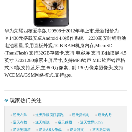
华为荣耀四核爱享版 U9508于2012年年上市,最新报价为
￥1430元搭载安卓Android 4.0操作系统，2230毫安时锂电池
电池容量,采用直板外观,1GB RAM机身内存,MicroSD
(TransFlash) 支持32GB存储卡,支持 电容屏 支持多触摸屏,4.5
英寸 720x1280像素主屏尺寸,支持MP3铃声 MID铃声铃声格
式,3.0版支持蓝牙,主:800万像素 , 副:130万像素摄像头,支持
WCDMA/GSM网络模式,支持gps。
玩家热门关注
逆天布阵
逆天跨服疯狂赛跑
逆天摇钱树
逆天内丹
逆天存档
逆天摇战
逆天截图
逆天世界BOSS
逆天宠魂塔
逆天AB大作战
逆天符文
逆天激活码