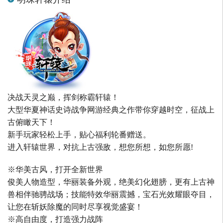
决战天灵之巅，挥剑称霸轩辕！
大型华夏神话史诗战争网游经典之作带你穿越时空，征战上
古俯瞰天下！
新手玩家轻松上手，贴心福利轮番赠送。
进入轩辕世界，对抗上古强敌，想您所想，如您所愿!
※华美古风，打开全新世界
俊美人物造型，华丽装备外观，绝美幻化翅膀，更有上古神
兽相伴驰骋战场；技能特效华丽震撼，宝石光效耀眼夺目，
让您在斩妖除魔的同时尽享视觉盛宴！
※高自由度，打造强力战阵