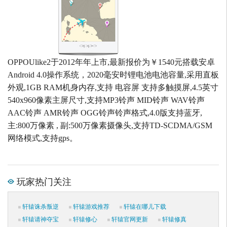
OPPOUlike2于2012年年上市,最新报价为￥1540元搭载安卓
Android 4.0操作系统，2020毫安时锂电池电池容量,采用直板
外观,1GB RAM机身内存,支持 电容屏 支持多触摸屏,4.5英寸
540x960像素主屏尺寸,支持MP3铃声 MID铃声 WAV铃声
AAC铃声 AMR铃声 OGG铃声铃声格式,4.0版支持蓝牙,
主:800万像素 , 副:500万像素摄像头,支持TD-SCDMA/GSM
网络模式,支持gps。
玩家热门关注
轩辕诛杀叛逆
轩辕游戏推荐
轩辕在哪儿下载
轩辕请神夺宝
轩辕修心
轩辕官网更新
轩辕修真