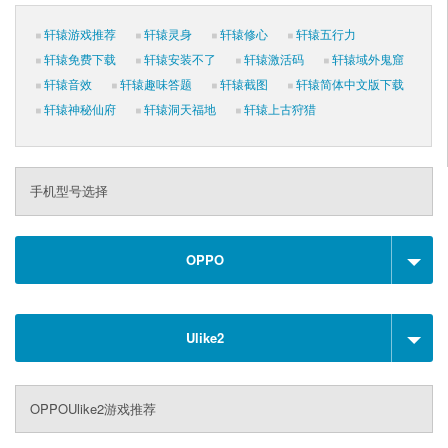
轩辕游戏推荐
轩辕灵身
轩辕修心
轩辕五行力
轩辕免费下载
轩辕安装不了
轩辕激活码
轩辕域外鬼窟
轩辕音效
轩辕趣味答题
轩辕截图
轩辕简体中文版下载
轩辕神秘仙府
轩辕洞天福地
轩辕上古狩猎
手机型号选择
OPPO
Ulike2
OPPOUlike2游戏推荐