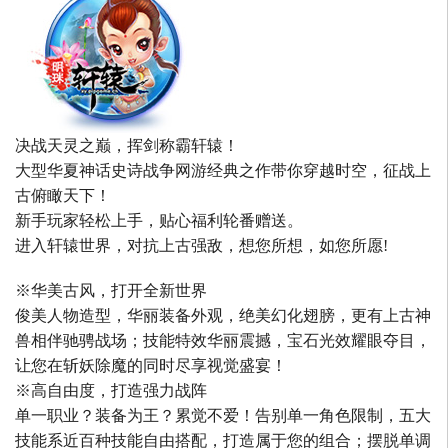
决战天灵之巅，挥剑称霸轩辕！
大型华夏神话史诗战争网游经典之作带你穿越时空，征战上
古俯瞰天下！
新手玩家轻松上手，贴心福利轮番赠送。
进入轩辕世界，对抗上古强敌，想您所想，如您所愿!
※华美古风，打开全新世界
俊美人物造型，华丽装备外观，绝美幻化翅膀，更有上古神
兽相伴驰骋战场；技能特效华丽震撼，宝石光效耀眼夺目，
让您在斩妖除魔的同时尽享视觉盛宴！
※高自由度，打造强力战阵
单一职业？装备为王？累觉不爱！告别单一角色限制，五大
技能系近百种技能自由搭配，打造属于您的组合；摆脱单调