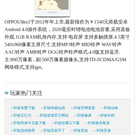
OPPOUlike2于2012年年上市,最新报价为￥1540元搭载安卓
Android 4.0操作系统，2020毫安时锂电池电池容量,采用直板
外观,1GB RAM机身内存,支持 电容屏 支持多触摸屏,4.5英寸
540x960像素主屏尺寸,支持MP3铃声 MID铃声 WAV铃声
AAC铃声 AMR铃声 OGG铃声铃声格式,4.0版支持蓝牙,
主:800万像素 , 副:500万像素摄像头,支持TD-SCDMA/GSM
网络模式,支持gps。
玩家热门关注
轩辕免费下载
轩辕神秘仙府
轩辕官网更新
轩辕仙体
轩辕五行力
轩辕游戏官方网站
轩辕修真
轩辕存档
轩辕简体中文版下载
轩辕在哪儿下载
轩辕诛杀叛逆
轩辕游戏推荐
轩辕安装不了
轩辕音效
轩辕灵身