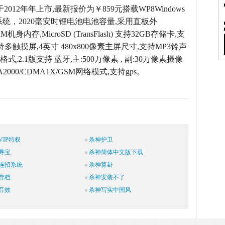
于2012年年上市,最新报价为￥859元搭载WP8Windows
操作系统，2020毫安时锂电池电池容量,采用直板外
AM机身内存,MicroSD (TransFlash) 支持32GB存储卡,支
持多触摸屏,4英寸 480x800像素主屏尺寸,支持MP3铃声
式,2.1版支持 蓝牙,主:500万像素 , 副:30万像素摄像
2000/CDMA1X/GSM网络模式,支持gps。
IP特权
杀神护卫
寻宝
杀神简体中文版下载
连招系统
杀神算卦
存档
杀神安装不了
音效
杀神写实中国风