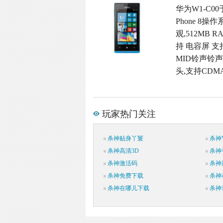
华为W1-C00
Phone 8
观,512MB R
持 电容屏 支
MID铃声铃声格
头,支持CDMA
玩家热门关注
杀神贴身丫鬟
杀神V
杀神高清3D
杀神
杀神激活码
杀神
杀神免费下载
杀神
杀神在哪儿下载
杀神