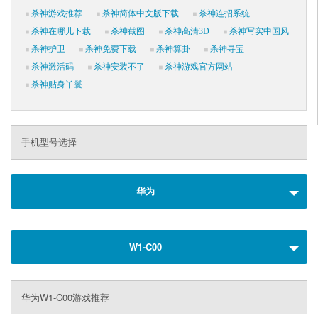
杀神游戏推荐
杀神简体中文版下载
杀神连招系统
杀神在哪儿下载
杀神截图
杀神高清3D
杀神写实中国风
杀神护卫
杀神免费下载
杀神算卦
杀神寻宝
杀神激活码
杀神安装不了
杀神游戏官方网站
杀神贴身丫鬟
手机型号选择
华为
W1-C00
华为W1-C00游戏推荐