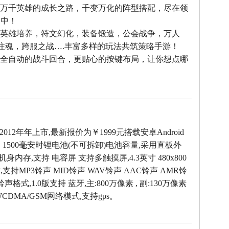
--万千英雄的成长之路，千变万化的阵型搭配，尽在领
之中！
--英雄培养，符文幻化，装备锻造，公会战争，万人
雄注魂，跨服之战….丰富多样的玩法共筑策略手游！
--全自动的战斗回合，更贴心的按键布局，让你想点哪
！
于2012年年上市,最新报价为￥1999元搭载安卓Android
，1500毫安时锂电池(不可拆卸)电池容量,采用直板外
M机身内存,支持 电容屏 支持多触摸屏,4.3英寸 480x800
支持MP3铃声 MID铃声 WAV铃声 AAC铃声 AMR铃
声格式,1.0版支持 蓝牙,主:800万像素 , 副:130万像素
CDMA/GSM网络模式,支持gps。