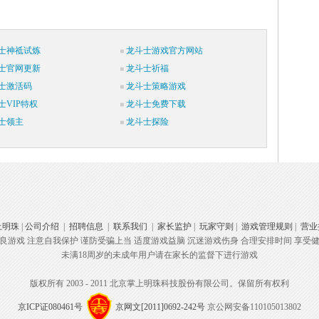
士神祗试炼
龙斗士游戏官方网站
士官网更新
龙斗士祈福
士激活码
龙斗士策略游戏
士VIP特权
龙斗士免费下载
士领主
龙斗士探险
上明珠
|
公司介绍
|
招聘信息
|
联系我们
|
家长监护
|
玩家守则
|
游戏管理规则
|
营业
良游戏 注意自我保护 谨防受骗上当 适度游戏益脑 沉迷游戏伤身 合理安排时间 享受
未满18周岁的未成年用户请在家长的监督下进行游戏
版权所有 2003 - 2011 北京掌上明珠科技股份有限公司。保留所有权利
京ICP证080461号
京网文[2011]0692-242号
京公网安备110105013802