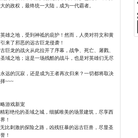
强大的政权，最终统一大陆，成为一代霸者。
』
，英雄之地，受到神祗的庇护！然而，人类对符文和黄
终引来了邪恶的远古巨龙侵袭！
远古巨龙的战火从此拉开了序幕，战争、死亡、屠戮、
个圣域之地；这是一场残酷的战斗，也是对英雄们无尽
中永远的沉寂，还是成为王者再次归来？一切都将取决
择~~~
』
策略游戏新宠
--精彩绝伦的圣域之城，细腻唯美的场景建筑，尽享西
世界！
--无比刺激的探险之路，凶残狂暴的远古巨兽，尽显圣
美誉！