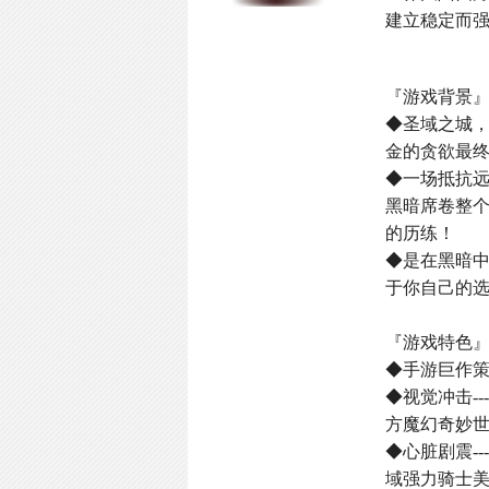
建立稳定而
『游戏背景
◆圣域之城
金的贪欲最
◆一场抵抗
黑暗席卷整
的历练！
◆是在黑暗
于你自己的选
『游戏特色
◆手游巨作
◆视觉冲击-
方魔幻奇妙
◆心脏剧震-
域强力骑士