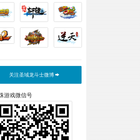
关注圣域龙斗士微博
珠游戏微信号