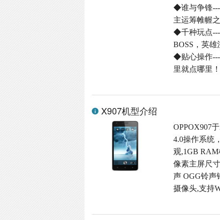
◆谁与争锋-
主运筹帷幄
◆千种玩点-
BOSS，英
◆贴心操作-
里就点哪里
X907机型介绍
OPPOX907
4.0操作系统
观,1GB RA
像素主屏尺寸,
声 OGG铃声铃
摄像头,支持W