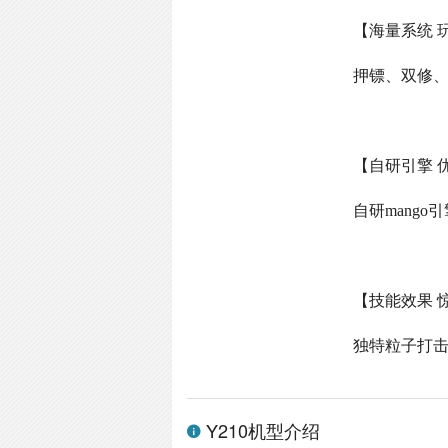
【海量系统 
押镖、双修
【自研引擎 
自研
mango
引
【技能效果 
独特粒子打
Y210机型介绍