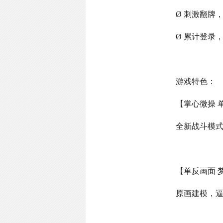
Ø 刺激翻牌
Ø 累计登录
游戏特色：
【掌心微操 
全新战斗模
【单反画面 
原画建模，