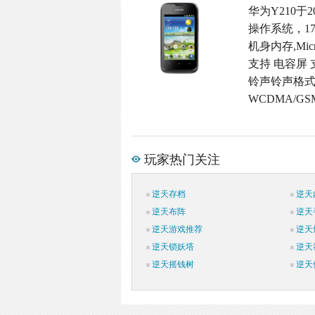
华为Y210于2
操作系统，17
机身内存,Micr
支持 电容屏 
铃声铃声格式,
WCDMA/G
玩家热门关注
逆天存档
逆天
逆天布阵
逆天
逆天游戏推荐
逆天
逆天锁妖塔
逆天
逆天摇钱树
逆天