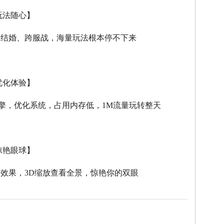
玩法随心】
、结婚、跨服战，海量玩法根本停不下来
优化体验】
擎，优化系统，占用内存低，
1M
流量玩转整天
惊艳眼球】
击效果，
3D
缩放查看全景，惊艳你的双眼