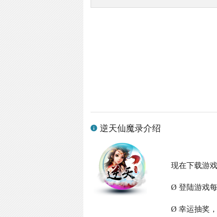
逆天仙魔录介绍
现在下载游
Ø 登陆游戏
Ø 幸运抽奖