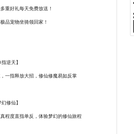
，多重好礼每天免费放送！
，极品宠物坐骑领回家！
单指逆天】
式，一指释放大招，修仙修魔易如反掌
梦幻修仙】
逼真程度直指单反，体验梦幻的修仙旅程