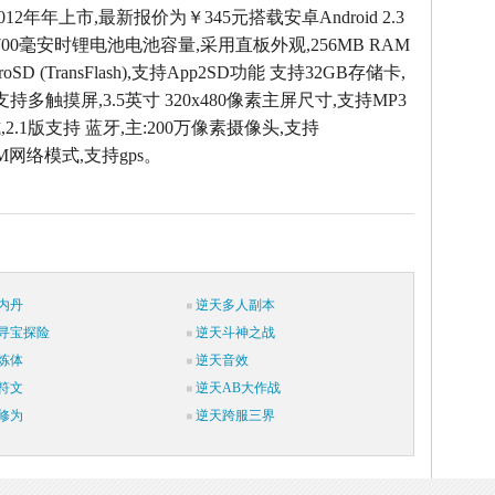
012年年上市,最新报价为￥345元搭载安卓Android 2.3
00毫安时锂电池电池容量,采用直板外观,256MB RAM
oSD (TransFlash),支持App2SD功能 支持32GB存储卡,
支持多触摸屏,3.5英寸 320x480像素主屏尺寸,支持MP3
2.1版支持 蓝牙,主:200万像素摄像头,支持
SM网络模式,支持gps。
内丹
逆天多人副本
寻宝探险
逆天斗神之战
炼体
逆天音效
符文
逆天AB大作战
修为
逆天跨服三界