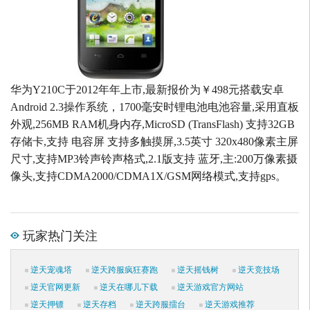
华为Y210C于2012年年上市,最新报价为￥498元搭载安卓
Android 2.3操作系统，1700毫安时锂电池电池容量,采用直板
外观,256MB RAM机身内存,MicroSD (TransFlash) 支持32GB
存储卡,支持 电容屏 支持多触摸屏,3.5英寸 320x480像素主屏
尺寸,支持MP3铃声铃声格式,2.1版支持 蓝牙,主:200万像素摄
像头,支持CDMA2000/CDMA1X/GSM网络模式,支持gps。
玩家热门关注
逆天宠魂塔
逆天跨服疯狂赛跑
逆天摇钱树
逆天竞技场
逆天官网更新
逆天在哪儿下载
逆天游戏官方网站
逆天押镖
逆天存档
逆天跨服擂台
逆天游戏推荐