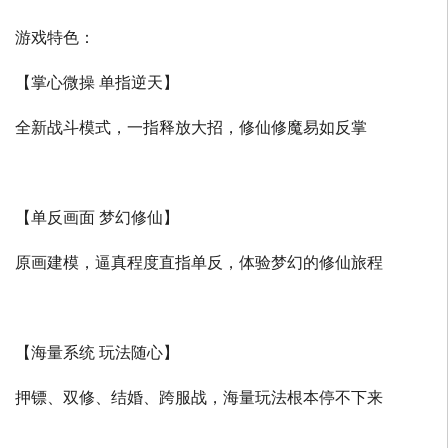
游戏特色：
【掌心微操 单指逆天】
全新战斗模式，一指释放大招，修仙修魔易如反掌
【单反画面 梦幻修仙】
原画建模，逼真程度直指单反，体验梦幻的修仙旅程
【海量系统 玩法随心】
押镖、双修、结婚、跨服战，海量玩法根本停不下来