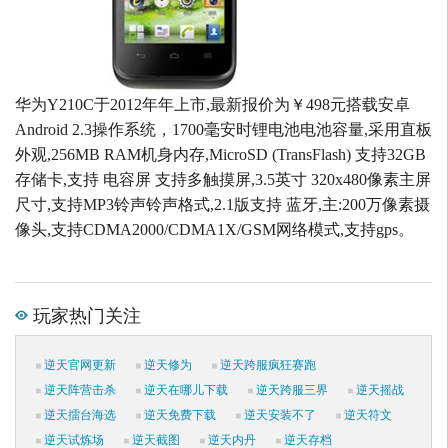
华为Y210C于2012年年上市,最新报价为￥498元搭载安卓
Android 2.3操作系统，1700毫安时锂电池电池容量,采用直板
外观,256MB RAM机身内存,MicroSD (TransFlash) 支持32GB
存储卡,支持 电容屏 支持多触摸屏,3.5英寸 320x480像素主屏
尺寸,支持MP3铃声铃声格式,2.1版支持 蓝牙,主:200万像素摄
像头,支持CDMA2000/CDMA1X/GSM网络模式,支持gps。
玩家热门关注
逆天官网更新
逆天修为
逆天跨服疯狂赛跑
逆天阵营击杀
逆天在哪儿下载
逆天跨服三界
逆天摇战
逆天擂台海选
逆天免费下载
逆天安装不了
逆天符文
逆天试炼场
逆天截图
逆天内丹
逆天存档