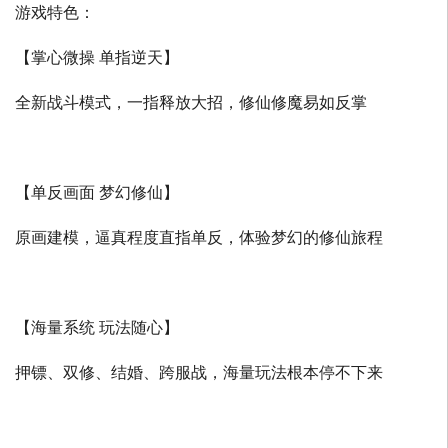
游戏特色：
【掌心微操 单指逆天】
全新战斗模式，一指释放大招，修仙修魔易如反掌
【单反画面 梦幻修仙】
原画建模，逼真程度直指单反，体验梦幻的修仙旅程
【海量系统 玩法随心】
押镖、双修、结婚、跨服战，海量玩法根本停不下来