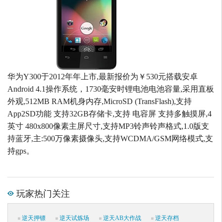
华为Y300于2012年年上市,最新报价为￥530元搭载安卓
Android 4.1操作系统，1730毫安时锂电池电池容量,采用直板
外观,512MB RAM机身内存,MicroSD (TransFlash),支持
App2SD功能 支持32GB存储卡,支持 电容屏 支持多触摸屏,4
英寸 480x800像素主屏尺寸,支持MP3铃声铃声格式,1.0版支
持蓝牙,主:500万像素摄像头,支持WCDMA/GSM网络模式,支
持gps。
玩家热门关注
逆天押镖
逆天试炼场
逆天AB大作战
逆天存档