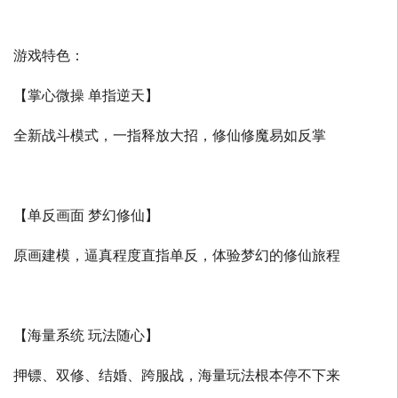
游戏特色：
【掌心微操 单指逆天】
全新战斗模式，一指释放大招，修仙修魔易如反掌
【单反画面 梦幻修仙】
原画建模，逼真程度直指单反，体验梦幻的修仙旅程
【海量系统 玩法随心】
押镖、双修、结婚、跨服战，海量玩法根本停不下来