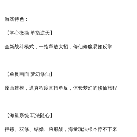
游戏特色：
【掌心微操 单指逆天】
全新战斗模式，一指释放大招，修仙修魔易如反掌
【单反画面 梦幻修仙】
原画建模，逼真程度直指单反，体验梦幻的修仙旅程
【海量系统 玩法随心】
押镖、双修、结婚、跨服战，海量玩法根本停不下来