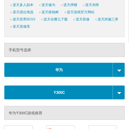
逆天多人副本
逆天修为
逆天押镖
逆天布阵
逆天擂台海选
逆天摇钱树
逆天游戏官方网站
逆天世界BOSS
逆天在哪儿下载
逆天双修
逆天跨服三界
逆天宠魂塔
手机型号选择
华为
Y300C
华为Y300C游戏推荐