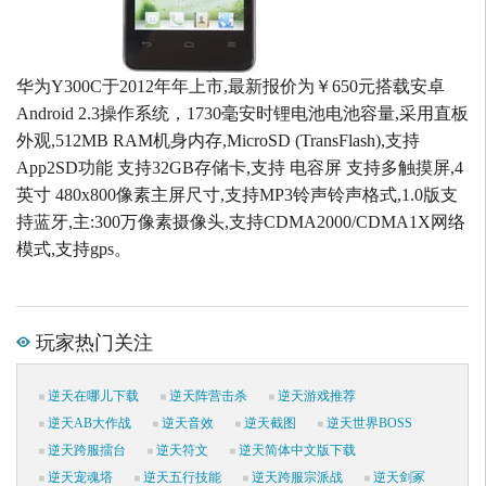
华为Y300C于2012年年上市,最新报价为￥650元搭载安卓
Android 2.3操作系统，1730毫安时锂电池电池容量,采用直板
外观,512MB RAM机身内存,MicroSD (TransFlash),支持
App2SD功能 支持32GB存储卡,支持 电容屏 支持多触摸屏,4
英寸 480x800像素主屏尺寸,支持MP3铃声铃声格式,1.0版支
持蓝牙,主:300万像素摄像头,支持CDMA2000/CDMA1X网络
模式,支持gps。
玩家热门关注
逆天在哪儿下载
逆天阵营击杀
逆天游戏推荐
逆天AB大作战
逆天音效
逆天截图
逆天世界BOSS
逆天跨服擂台
逆天符文
逆天简体中文版下载
逆天宠魂塔
逆天五行技能
逆天跨服宗派战
逆天剑冢