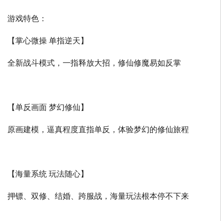
游戏特色：
【掌心微操 单指逆天】
全新战斗模式，一指释放大招，修仙修魔易如反掌
【单反画面 梦幻修仙】
原画建模，逼真程度直指单反，体验梦幻的修仙旅程
【海量系统 玩法随心】
押镖、双修、结婚、跨服战，海量玩法根本停不下来