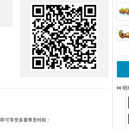
明
戏即可享受多重尊贵特权：