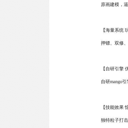
原画建模，
【海量系统 
押镖、双修
【自研引擎 
自研
mango
引
【技能效果 
独特粒子打