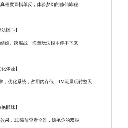
逼真程度直指单反，体验梦幻的修仙旅程
玩法随心】
、结婚、跨服战，海量玩法根本停不下来
优化体验】
擎，优化系统，占用内存低，
1M
流量玩转整天
惊艳眼球】
击效果，
3D
缩放查看全景，惊艳你的双眼