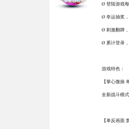
Ø 登陆游戏
Ø 幸运抽奖
Ø 刺激翻牌
Ø 累计登录
游戏特色：
【掌心微操 
全新战斗模
【单反画面 