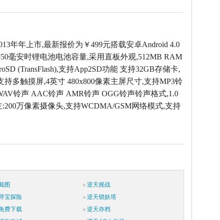
013年年上市,最新报价为￥499元搭载安卓Android 4.0
50毫安时锂电池电池容量,采用直板外观,512MB RAM
oSD (TransFlash),支持App2SD功能 支持32GB存储卡,
支持多触摸屏,4英寸 480x800像素主屏尺寸,支持MP3铃
WAV铃声 AAC铃声 AMR铃声 OGG铃声铃声格式,1.0
:200万像素摄像头,支持WCDMA/GSM网络模式,支持
截图
逆天摇战
寻宝探险
逆天锁妖塔
免费下载
逆天存档