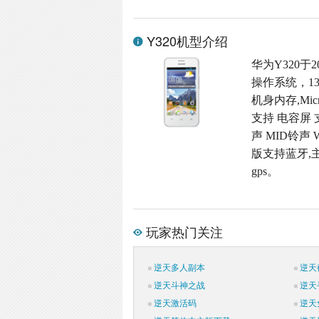
Y320机型介绍
华为Y320于2
操作系统，13
机身内存,Micr
支持 电容屏 
声 MID铃声 
版支持蓝牙,主
gps。
玩家热门关注
逆天多人副本
逆天
逆天斗神之战
逆天
逆天激活码
逆天