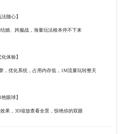
玩法随心】
、结婚、跨服战，海量玩法根本停不下来
优化体验】
擎，优化系统，占用内存低，
1M
流量玩转整天
惊艳眼球】
击效果，
3D
缩放查看全景，惊艳你的双眼