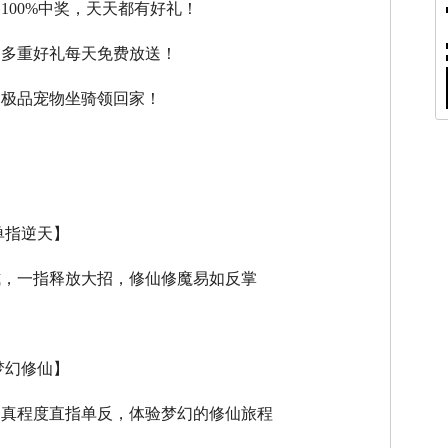
，100%中奖，天天都有好礼！
，多重好礼每天免费放送！
，极品宠物坐骑领回家！
单指逆天】
式，一指释放大招，修仙修魔易如反掌
梦幻修仙】
逼真程度直指单反，体验梦幻的修仙旅程