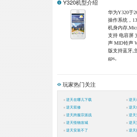
Y320机型介绍
华为Y320于2
操作系统，13
机身内存,Micr
支持 电容屏 
声 MID铃声 
版支持蓝牙,主
gps。
玩家热门关注
逆天在哪儿下载
逆天
逆天双修
逆天
逆天跨服宗派战
逆天
逆天怪物攻城
逆天
逆天安装不了
逆天