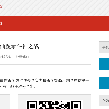
战
仙魔录斗神之战
手机
游戏类别：经典修仙
，霸道连杀？屌丝逆袭？实力屠杀？智商压制？在这里一
还有斗战王称号产出。
华为