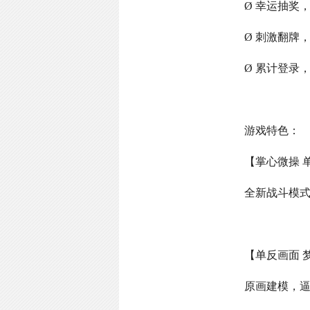
Ø 幸运抽奖
Ø 刺激翻牌
Ø 累计登录
游戏特色：
【掌心微操 
全新战斗模
【单反画面 
原画建模，