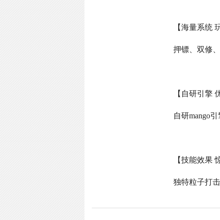
【海量系统 
押镖、双修
【自研引擎 
自研
mango
引
【技能效果 
独特粒子打