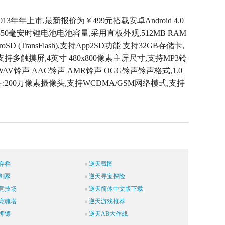
013年年上市,最新报价为￥499元搭载安卓Android 4.0
50毫安时锂电池电池容量,采用直板外观,512MB RAM
oSD (TransFlash),支持App2SD功能 支持32GB存储卡,
支持多触摸屏,4英寸 480x800像素主屏尺寸,支持MP3铃
WAV铃声 AAC铃声 AMR铃声 OGG铃声铃声格式,1.0
:200万像素摄像头,支持WCDMA/GSM网络模式,支持
存档
逆天截图
剑冢
逆天寻宝探险
竞技场
逆天简体中文版下载
宠魂塔
逆天游戏推荐
押镖
逆天AB大作战