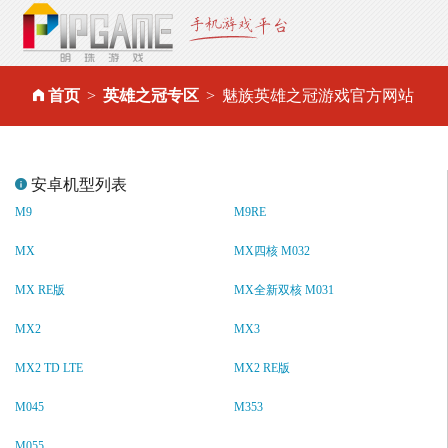
首页
英雄之冠专区
魅族英雄之冠游戏官方网站
安卓机型列表
M9
M9RE
MX
MX四核 M032
MX RE版
MX全新双核 M031
MX2
MX3
MX2 TD LTE
MX2 RE版
M045
M353
M055