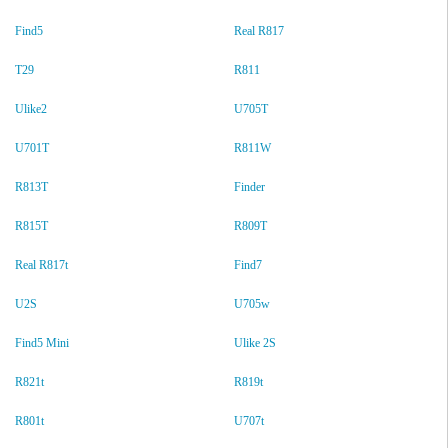
Find5
Real R817
T29
R811
Ulike2
U705T
U701T
R811W
R813T
Finder
R815T
R809T
Real R817t
Find7
U2S
U705w
Find5 Mini
Ulike 2S
R821t
R819t
R801t
U707t