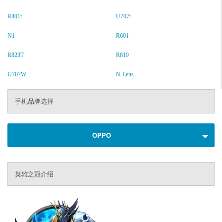
R801t
U707t
N1
R601
R823T
R819
U707W
N-Lens
手机品牌选择
OPPO
英雄之冠介绍