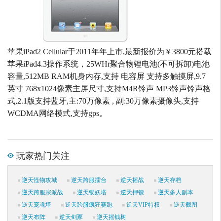
苹果iPad2 Cellular于2011年年上市,最新报价为￥3800元搭载
苹果iPad4.3操作系统，25WHr聚合物锂电池(不可拆卸)电池
容量,512MB RAM机身内存,支持 电容屏 支持多触摸屏,9.7
英寸 768x1024像素主屏尺寸,支持M4R铃声 MP3铃声铃声格
式,2.1版支持蓝牙,主:70万像素 , 副:30万像素摄像头,支持
WCDMA网络模式,支持gps。
玩家热门关注
逆天怪物攻城
逆天跨服擂台
逆天摇战
逆天存档
逆天跨服宗派战
逆天锁妖塔
逆天押镖
逆天多人副本
逆天宠魂塔
逆天跨服疯狂赛跑
逆天VIP特权
逆天截图
逆天布阵
逆天剑冢
逆天摇钱树