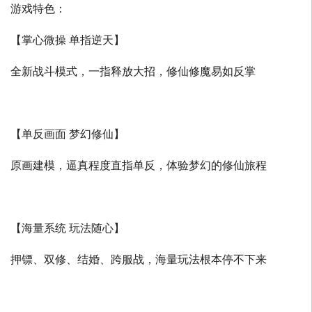
游戏特色：
【掌心微操 单指逆天】
全新战斗模式，一指释放大招，修仙修魔易如反掌
【单反画面 梦幻修仙】
原画建模，逼真程度直指单反，体验梦幻的修仙旅程
【海量系统 玩法随心】
押镖、双修、结婚、跨服战，海量玩法根本停不下来