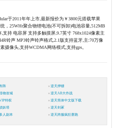
Cellular于2011年年上市,最新报价为￥3800元搭载苹果
操作系统，25WHr聚合物锂电池(不可拆卸)电池容量,512MB
支持 电容屏 支持多触摸屏,9.7英寸 768x1024像素主
4R铃声 MP3铃声铃声格式,2.1版支持蓝牙,主:70万像
0万像素摄像头,支持WCDMA网络模式,支持gps。
布阵
逆天押镖
怪物攻城
逆天AB大作战
IP特权
逆天简体中文版下载
锁妖塔
逆天剑冢
多人副本
逆天跨服疯狂赛跑