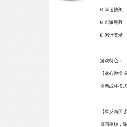
Ø 幸运抽奖
Ø 刺激翻牌
Ø 累计登录
游戏特色：
【掌心微操 
全新战斗模
【单反画面 
原画建模，