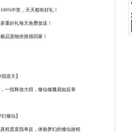
，100%中奖，天天都有好礼！
，多重好礼每天免费放送！
，极品宠物坐骑领回家！
单指逆天】
式，一指释放大招，修仙修魔易如反掌
梦幻修仙】
逼真程度直指单反，体验梦幻的修仙旅程