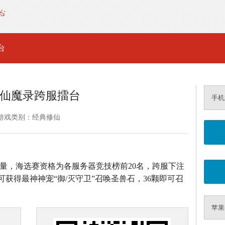
台
仙魔录跨服擂台
手机
游戏类别：经典修仙
者较量，海选赛资格为各服务器竞技榜前20名，跨服下注
可获得最神神宠“御/灭守卫”召唤圣兽石，36颗即可召
苹果i