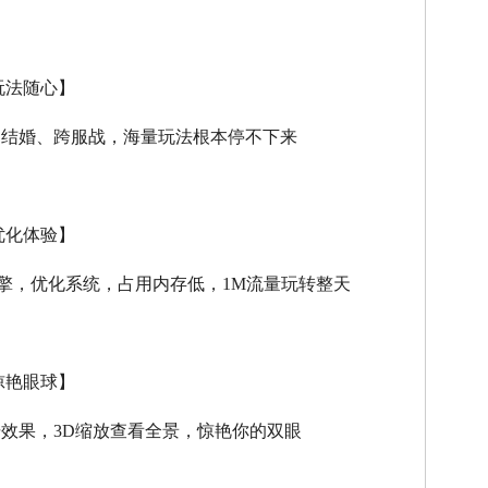
玩法随心】
、结婚、跨服战，海量玩法根本停不下来
优化体验】
擎，优化系统，占用内存低，
1M
流量玩转整天
惊艳眼球】
击效果，
3D
缩放查看全景，惊艳你的双眼