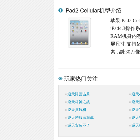
iPad2 Cellular机型介绍
苹果iPad2 
iPad4.3
RAM机身内存,
屏尺寸,支持M
素 , 副:3
玩家热门关注
逆天阵营击杀
逆天
逆天斗神之战
逆天
逆天摇钱树
逆天V
逆天跨服宗派战
逆天
逆天安装不了
逆天