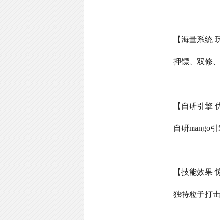
【海量系统 
押镖、双修
【自研引擎 
自研
mango
引
【技能效果 
独特粒子打