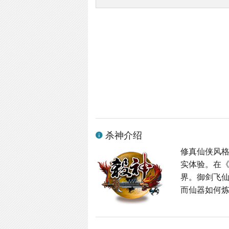
杀神介绍
修真仙侠风格
实体验。在
界。御剑飞
而仙器如何炼