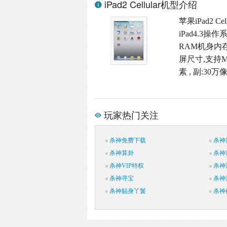
iPad2 Cellular机型介绍
苹果iPad2 
iPad4.3
RAM机身内存,
屏尺寸,支持M
素 , 副:3
玩家热门关注
杀神免费下载
杀神
杀神算卦
杀神
杀神VIP特权
杀神
杀神寻宝
杀神
杀神贴身丫鬟
杀神