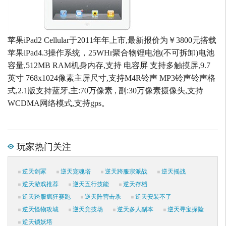
苹果iPad2 Cellular于2011年年上市,最新报价为￥3800元搭载
苹果iPad4.3操作系统，25WHr聚合物锂电池(不可拆卸)电池
容量,512MB RAM机身内存,支持 电容屏 支持多触摸屏,9.7
英寸 768x1024像素主屏尺寸,支持M4R铃声 MP3铃声铃声格
式,2.1版支持蓝牙,主:70万像素 , 副:30万像素摄像头,支持
WCDMA网络模式,支持gps。
玩家热门关注
逆天剑冢
逆天宠魂塔
逆天跨服宗派战
逆天摇战
逆天游戏推荐
逆天五行技能
逆天存档
逆天跨服疯狂赛跑
逆天阵营击杀
逆天安装不了
逆天怪物攻城
逆天竞技场
逆天多人副本
逆天寻宝探险
逆天锁妖塔