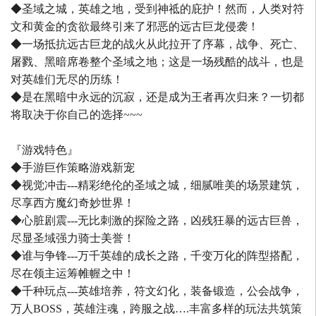
◆圣域之城，英雄之地，受到神祗的庇护！然而，人类对符
文和黄金的贪欲最终引来了邪恶的远古巨龙侵袭！
◆一场抵抗远古巨龙的战火从此拉开了序幕，战争、死亡、
屠戮、黑暗席卷整个圣域之地；这是一场残酷的战斗，也是
对英雄们无尽的历练！
◆是在黑暗中永远的沉寂，还是成为王者再次归来？一切都
将取决于你自己的选择~~~
『游戏特色』
◆手游巨作策略游戏新宠
◆视觉冲击---精彩绝伦的圣域之城，细腻唯美的场景建筑，
尽享西方魔幻奇妙世界！
◆心脏剧震---无比刺激的探险之路，凶残狂暴的远古巨兽，
尽显圣域强力骑士美誉！
◆谁与争锋---万千英雄的成长之路，千变万化的阵型搭配，
尽在领主运筹帷幄之中！
◆千种玩点---英雄培养，符文幻化，装备锻造，公会战争，
万人BOSS，英雄注魂，跨服之战….丰富多样的玩法共筑策