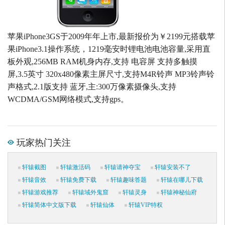
苹果iPhone3GS于2009年年上市,最新报价为￥2199元搭载苹
果iPhone3.1操作系统，1219毫安时锂电池电池容量,采用直
板外观,256MB RAM机身内存,支持 电容屏 支持多触摸
屏,3.5英寸 320x480像素主屏尺寸,支持M4R铃声 MP3铃声铃
声格式,2.1版支持 蓝牙,主:300万像素摄像头,支持
WCDMA/GSM网络模式,支持gps。
玩家热门关注
轩辕截图
轩辕激活码
轩辕请神夺宝
轩辕安装不了
轩辕音效
轩辕免费下载
轩辕趣味答题
轩辕在哪儿下载
轩辕游戏推荐
轩辕域外鬼窟
轩辕灵身
轩辕神秘仙府
轩辕简体中文版下载
轩辕仙体
轩辕VIP特权