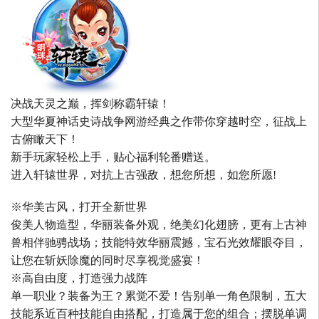
决战天灵之巅，挥剑称霸轩辕！
大型华夏神话史诗战争网游经典之作带你穿越时空，征战上
古俯瞰天下！
新手玩家轻松上手，贴心福利轮番赠送。
进入轩辕世界，对抗上古强敌，想您所想，如您所愿!
※华美古风，打开全新世界
俊美人物造型，华丽装备外观，绝美幻化翅膀，更有上古神
兽相伴驰骋战场；技能特效华丽震撼，宝石光效耀眼夺目，
让您在斩妖除魔的同时尽享视觉盛宴！
※高自由度，打造强力战阵
单一职业？装备为王？累觉不爱！告别单一角色限制，五大
技能系近百种技能自由搭配，打造属于您的组合；摆脱单调