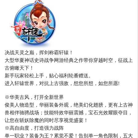
决战天灵之巅，挥剑称霸轩辕！
大型华夏神话史诗战争网游经典之作带你穿越时空，征战上
古俯瞰天下！
新手玩家轻松上手，贴心福利轮番赠送。
进入轩辕世界，对抗上古强敌，想您所想，如您所愿!
※华美古风，打开全新世界
俊美人物造型，华丽装备外观，绝美幻化翅膀，更有上古神
兽相伴驰骋战场；技能特效华丽震撼，宝石光效耀眼夺目，
让您在斩妖除魔的同时尽享视觉盛宴！
※高自由度，打造强力战阵
单一职业？装备为王？累觉不爱！告别单一角色限制，五大