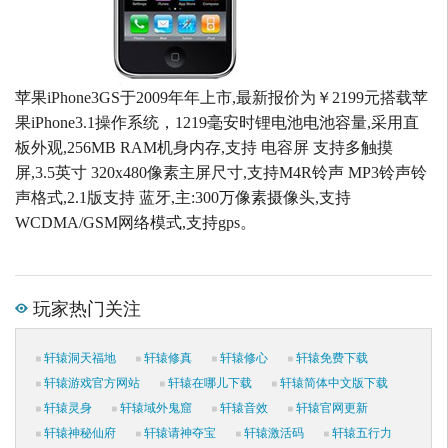
苹果iPhone3GS于2009年年上市,最新报价为￥2199元搭载苹
果iPhone3.1操作系统，1219毫安时锂电池电池容量,采用直
板外观,256MB RAM机身内存,支持 电容屏 支持多触摸
屏,3.5英寸 320x480像素主屏尺寸,支持M4R铃声 MP3铃声铃
声格式,2.1版支持 蓝牙,主:300万像素摄像头,支持
WCDMA/GSM网络模式,支持gps。
玩家热门关注
轩辕洞天福地
轩辕修真
轩辕修心
轩辕免费下载
轩辕游戏官方网站
轩辕在哪儿下载
轩辕简体中文版下载
轩辕灵身
轩辕域外鬼窟
轩辕音效
轩辕官网更新
轩辕神秘仙府
轩辕请神夺宝
轩辕激活码
轩辕五行力