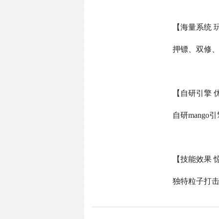
【海量系统 
押镖、双修
【自研引擎 
自研
mango
引
【技能效果 
独特粒子打