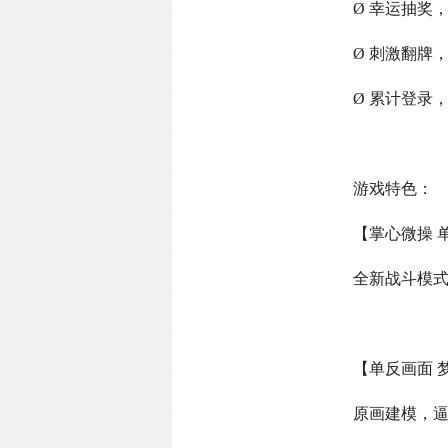
Ø 幸运抽奖
Ø 刺激翻牌
Ø 累计登录
游戏特色：
【掌心微操 
全新战斗模
【单反画面 
原画建模，