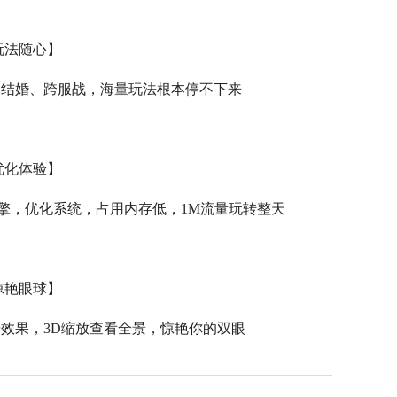
玩法随心】
、结婚、跨服战，海量玩法根本停不下来
优化体验】
擎，优化系统，占用内存低，
1M
流量玩转整天
惊艳眼球】
击效果，
3D
缩放查看全景，惊艳你的双眼