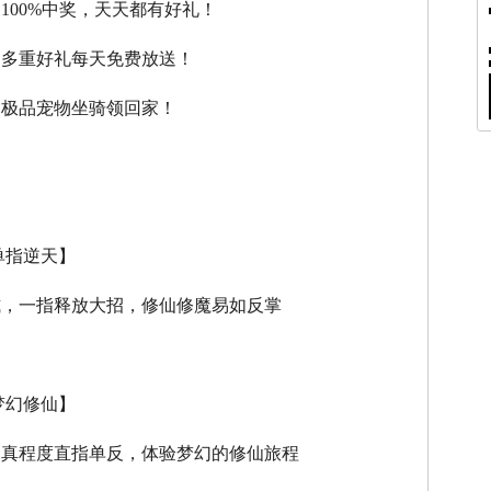
，100%中奖，天天都有好礼！
，多重好礼每天免费放送！
，极品宠物坐骑领回家！
单指逆天】
式，一指释放大招，修仙修魔易如反掌
梦幻修仙】
逼真程度直指单反，体验梦幻的修仙旅程