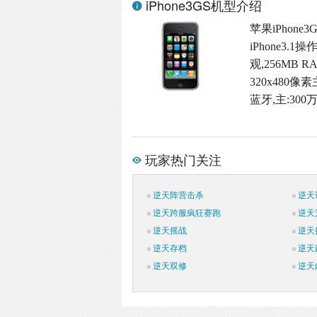
iPhone3GS机型介绍
苹果iPhon
iPhone3
观,256MB
320x480
蓝牙,主:30
玩家热门关注
逆天阵营击杀
逆天
逆天跨服疯狂赛跑
逆天
逆天摇战
逆天
逆天存档
逆天
逆天双修
逆天