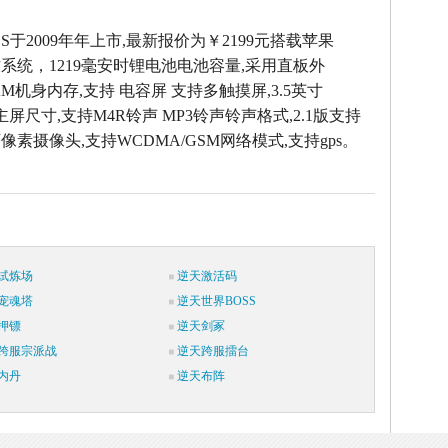
e3GS于2009年年上市,最新报价为￥2199元搭载苹果
.1操作系统，1219毫安时锂电池电池容量,采用直板外
 RAM机身内存,支持 电容屏 支持多触摸屏,3.5英寸
像素主屏尺寸,支持M4R铃声 MP3铃声铃声格式,2.1版支持
0万像素摄像头,支持WCDMA/GSM网络模式,支持gps。
试炼场
逆天激活码
宠魂塔
逆天世界BOSS
押镖
逆天剑冢
跨服宗派战
逆天跨服擂台
内丹
逆天布阵