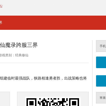
界
仙魔录跨服三界
手机
游戏类别：经典修仙
杀，组建临时最强战队，狭路相逢勇者胜，出战策略也将
苹果