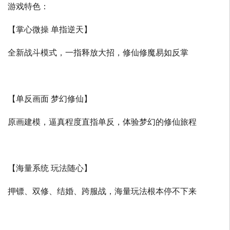
游戏特色：
【掌心微操 单指逆天】
全新战斗模式，一指释放大招，修仙修魔易如反掌
【单反画面 梦幻修仙】
原画建模，逼真程度直指单反，体验梦幻的修仙旅程
【海量系统 玩法随心】
押镖、双修、结婚、跨服战，海量玩法根本停不下来