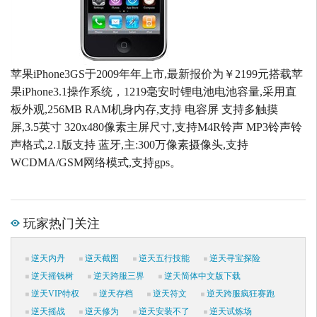
苹果iPhone3GS于2009年年上市,最新报价为￥2199元搭载苹
果iPhone3.1操作系统，1219毫安时锂电池电池容量,采用直
板外观,256MB RAM机身内存,支持 电容屏 支持多触摸
屏,3.5英寸 320x480像素主屏尺寸,支持M4R铃声 MP3铃声铃
声格式,2.1版支持 蓝牙,主:300万像素摄像头,支持
WCDMA/GSM网络模式,支持gps。
玩家热门关注
逆天内丹
逆天截图
逆天五行技能
逆天寻宝探险
逆天摇钱树
逆天跨服三界
逆天简体中文版下载
逆天VIP特权
逆天存档
逆天符文
逆天跨服疯狂赛跑
逆天摇战
逆天修为
逆天安装不了
逆天试炼场