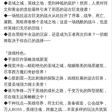
◆圣域之城，英雄之地，受到神祗的庇护！然而，人类对符
文和黄金的贪欲最终引来了邪恶的远古巨龙侵袭！
◆一场抵抗远古巨龙的战火从此拉开了序幕，战争、死亡、
屠戮、黑暗席卷整个圣域之地；这是一场残酷的战斗，也是
对英雄们无尽的历练！
◆是在黑暗中永远的沉寂，还是成为王者再次归来？一切都
将取决于你自己的选择~~~
『游戏特色』
◆手游巨作策略游戏新宠
◆视觉冲击---精彩绝伦的圣域之城，细腻唯美的场景建筑，
尽享西方魔幻奇妙世界！
◆心脏剧震---无比刺激的探险之路，凶残狂暴的远古巨兽，
尽显圣域强力骑士美誉！
◆谁与争锋---万千英雄的成长之路，千变万化的阵型搭配，
尽在领主运筹帷幄之中！
◆千种玩点---英雄培养，符文幻化，装备锻造，公会战争，
万人BOSS，英雄注魂，跨服之战….丰富多样的玩法共筑策