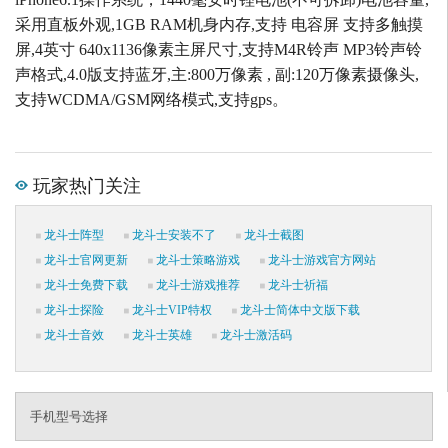
采用直板外观,1GB RAM机身内存,支持 电容屏 支持多触摸
屏,4英寸 640x1136像素主屏尺寸,支持M4R铃声 MP3铃声铃
声格式,4.0版支持蓝牙,主:800万像素 , 副:120万像素摄像头,
支持WCDMA/GSM网络模式,支持gps。
玩家热门关注
龙斗士阵型
龙斗士安装不了
龙斗士截图
龙斗士官网更新
龙斗士策略游戏
龙斗士游戏官方网站
龙斗士免费下载
龙斗士游戏推荐
龙斗士祈福
龙斗士探险
龙斗士VIP特权
龙斗士简体中文版下载
龙斗士音效
龙斗士英雄
龙斗士激活码
手机型号选择